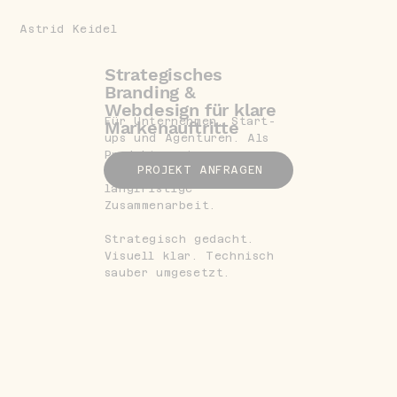
Astrid Keidel
Strategisches
Branding &
Webdesign für klare
Für Unternehmen, Start-
Markenauftritte
ups und Agenturen. Als
Projekt, externe
PROJEKT ANFRAGEN
Unterstützung oder
langfristige
Zusammenarbeit.
Strategisch gedacht.
Visuell klar. Technisch
sauber umgesetzt.